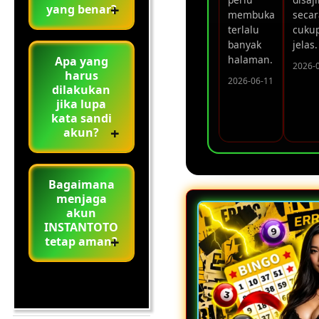
yang benar?
membuka
secar
terlalu
cuku
banyak
jelas.
halaman.
Apa yang
2026-
harus
2026-06-11
dilakukan
jika lupa
kata sandi
akun?
Bagaimana
menjaga
akun
INSTANTOTO
tetap aman?