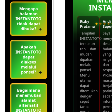
INST
Mengapa
halaman
INSTANTOTO
Rizky
Andi
tidak dapat
★★★★
Pratama
Sapu
dibuka?
Tampilan
Saya
INSTANTOTO
meny
tersusun
desai
Apakah
rapi dan
hala
INSTANTOTO
mudah
yang
dapat
dipahami
ringa
diakses
melalui
dan
melalui
ponsel.
respo
ponsel?
Menu
Prose
utama
masu
dapat
berja
Bagaimana
ditemukan
prakti
menemukan
dengan
seda
alamat
cepat
infor
alternatif
tanpa
perm
INSTANTOTO
perlu
disaj