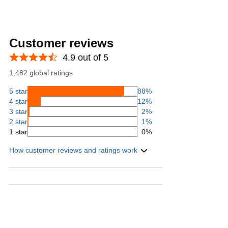
Customer reviews
4.9 out of 5
1,482 global ratings
5 star
88%
4 star
12%
3 star
2%
2 star
1%
1 star
0%
How customer reviews and ratings work